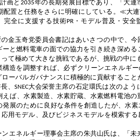
計画と
年の長期発展目標であり、「大連
2035
期配置と任務をさらに明確にしている。≪大連
、完全に支援する技術
・モデル普及・安全
PR
所の金玉奇党委員会書記はあいさつの中で、今
ギーと燃料電車の面での協力を引き続き深める
とって極めて大きな挑戦であるが、挑戦の中に
業構造を調整すれば、必ずクリーンエネルギー
グローバルガバナンスに積極的に貢献すること
書長、
大会栄誉主席の石定環氏は次のよう
SNEC
例えば、水素製造、水素貯蔵、水素燃料電池の
の発展のために良好な条件を創造したが、水素
、応用モデル、及びビジネスモデルを模索する
ーンエネルギー理事会主席の朱共山氏は、「未