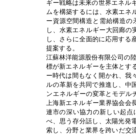
ギー戦略は未来の世界エネル
ムを構築するには、水素エネ
ー資源空間構造と需給構造の
し、水素エネルギー大回廊の
し、さらに全面的に応用する
提案する。
江蘇林洋能源股份有限公司の
標が新エネルギーを主体とす
ー時代は間もなく開かれ、我
ルの革新を共同で推進し、中
ンエネルギーの変革とモデル
上海新エネルギー業界協会会
連市の深い協力の新しい起点
べ、思う存分話し、太陽光発
索し、分野と業界を跨いだ交