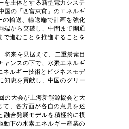
ーを主体とする新型電力システ
中国の「西富東貧」のエネルギ
ーの輸送、輸送端で計画を強化
両端から突破し、中間まで開通
まで進むことを推進することを
、将来を見据えて、二重炭素目
チャンスの下で、水素エネルギ
エネルギー技術とビジネスモデ
に知恵を貢献し、中国のグリー
回の大会が上海新能源協会と大
じて、各方面が各自の意見を述
と融合発展モデルを積極的に模
駆動下の水素エネルギー産業の