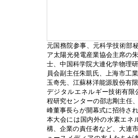
元国務院参事、元科学技術部
ア太陽光発電産業協会主席の
士、中国科学院大連化学物理
員会副主任朱凱氏、上海市工
玉奇先、江蘇林洋能源股份有
デジタルエネルギー技術有限
程研究センターの邵志剛主任
峰董事長らが開幕式に招待さ
本大会には国内外の水素エネ
構、企業の責任者など、大連