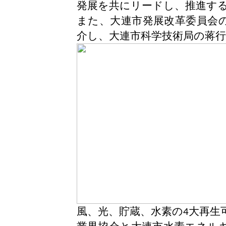
発展を共にリードし、推進す
また、大連市発展改革委員会
介し、大連市科学技術局の蒋
風、光、貯蔵、水素の
大再生
4