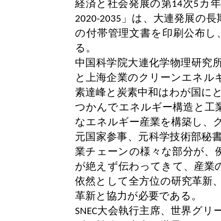
経済と社会発展の第
次
カ年
14
5
」は、大連発展の長
2020-2035
の付帯管理文書を印刷公布し
る。
中国科学院大連化学物理研究
と上海企業のクリーンエネル
素達峰と炭素中和はわが国に
つかんでエネルギー構造と工
なエネルギー産業を構築し、
元国家参事、元科学技術部秘
業チェーンの様々な部分が、
が絶えず伝わってきて、産業
依然として全方位の研究革新
革新と協力が必要である。
大会執行主席、世界グリ
SNEC