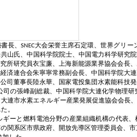
秘書長、
大会栄誉主席石定環、世界グリー
SNEC
朱共山氏、中国科学院院士、中国電力科学研究院
研究所研究員衣宝廉、上海新能源業界協会会長、
業経済連合会朱寧寧常務副会長、中国科学院大連
限公司董事長陸永華、国家電投集団水素能科技発
公司の張峰副総裁、中国科学院大連化学物理研
、大連市水素エネルギー産業発展促進協会会長、
れた。
ルギーと燃料電池分野の産業組織机構の代表、
市の関系区市県政府、開放先導区管理委員会、市