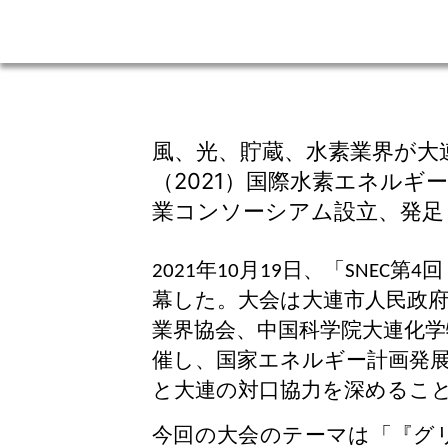
風、光、貯蔵、水素業界が大連
（2021）国際水素エネルギ
業コンソーシアム設立、発足
年
月
日、「
第
回
2021
10
19
SNEC
4
幕した。大会は大連市人民政
業界協会、中国科学院大連化
催し、国家エネルギー計画発
と大連の対口協力を深めるこ
今回の大会のテーマは「『グ