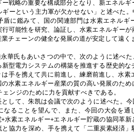
ギー戦略の重要な構成部分となり、新エネルギ
ルギーという主力軍が欠かせない」と述べた。
矛盾に鑑みて、国の関連部門は水素エネルギ
実行可能性を研究、論証し、水素エネルギーが
産業チェーンの健全な発展の道が安定して遠く
陸永華氏もあいさつの中で、次のように述べた
る新型電力システムの構築を推進する歴史的な
々は手を携えて共に前進し、練磨前進し、水素
国の水素エネルギー産業の質の高い発展のため
チェンジのために力を貢献すべきである。
長として、朱凯は会議で次のように述べた。今
になることを望んで、また、今回の大会を通
電
水素エネルギー
エネルギー貯蔵の協同革新
+
+
流と協力を深め、手を携えて「二重炭素経済」