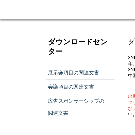
ダウンロードセン
ダ
ター
S
年
S
展示会項目の関連文書
中
会議項目の関連文書
出
広告スポンサーシップの
ク
び
関連文書
い