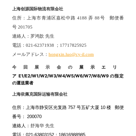
上海创源国际物流有限会社
住所：上海市青浦区嘉松中路 4188 弄 88号 郵便番
号 201705
連絡人：罗鸿歆
先生
電話：
021-62371938
；
17717825925
メールアドレス：
hongxin.luo@cy-il.com
今回展示会の
展示エリ
E1/E2/W1/W2/W3/W4/W5/W6/W7/W8/W9
ア
の指定
の運送業者
上海依佩克国际运输有限会社
住所：上海市静安区光复路 757 号五矿大厦 10 楼 郵便
番号： 200070
連絡人：
舒海华
先生
電話：021-63803152；18616988985